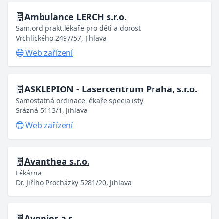
Ambulance LERCH s.r.o.
Sam.ord.prakt.lékaře pro děti a dorost
Vrchlického 2497/57, Jihlava
Web zařízení
ASKLEPION - Lasercentrum Praha, s.r.o.
Samostatná ordinace lékaře specialisty
Srázná 5113/1, Jihlava
Web zařízení
Avanthea s.r.o.
Lékárna
Dr. Jiřího Procházky 5281/20, Jihlava
Avenier a.s.