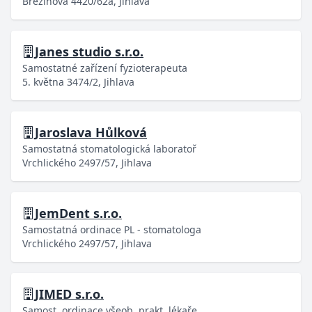
Březinova 4420/62a, Jihlava
Janes studio s.r.o.
Samostatné zařízení fyzioterapeuta
5. května 3474/2, Jihlava
Jaroslava Hůlková
Samostatná stomatologická laboratoř
Vrchlického 2497/57, Jihlava
JemDent s.r.o.
Samostatná ordinace PL - stomatologa
Vrchlického 2497/57, Jihlava
JIMED s.r.o.
Samost. ordinace všeob. prakt. lékaře