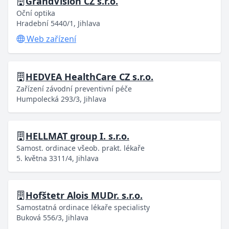
GrandVision CZ s.r.o.
Oční optika
Hradební 5440/1, Jihlava
Web zařízení
HEDVEA HealthCare CZ s.r.o.
Zařízení závodní preventivní péče
Humpolecká 293/3, Jihlava
HELLMAT group I. s.r.o.
Samost. ordinace všeob. prakt. lékaře
5. května 3311/4, Jihlava
Hofštetr Alois MUDr. s.r.o.
Samostatná ordinace lékaře specialisty
Buková 556/3, Jihlava