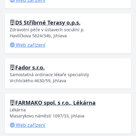
Web zařízení
DS Stříbrné Terasy o.p.s.
Zdravotní péče v ústavech sociální p.
Havlíčkova 5624/34b, Jihlava
Web zařízení
Fador s.r.o.
Samostatná ordinace lékaře specialisty
Vrchlického 4630/59, Jihlava
FARMAKO spol. s r.o., Lékárna
Lékárna
Masarykovo náměstí 1097/33, Jihlava
Web zařízení