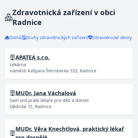
Zdravotnická zařízení v obci
Radnice
Domů
Druhy zdravotnických zařízení
Zdravotnické obory
APATEA s.r.o.
Lékárna
náměstí Kašpara Šternberka 533, Radnice
MUDr. Jana Váchalová
Sam.ord.prakt.lékaře pro děti a dorost
Dědická 72, Radnice
MUDr. Věra Knechtlová, praktický lékař
pro dospělé