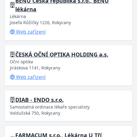
BENU Česká republika s.r.o., BENU
lékárna
Lékárna
Josefa Růžičky 1226, Rokycany
Web zařízení
ČESKÁ OČNÍ OPTIKA HOLDING a.s.
Oční optika
Jiráskova 1141, Rokycany
Web zařízení
DIAB - ENDO s.r.o.
Samostatná ordinace lékaře specialisty
Voldušská 750, Rokycany
FARMACUM s.r.o., Lékárna U Tří