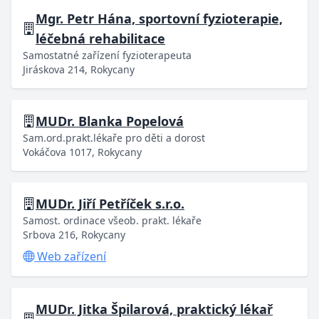
Mgr. Petr Hána, sportovní fyzioterapie,
léčebná rehabilitace
Samostatné zařízení fyzioterapeuta
Jiráskova 214, Rokycany
MUDr. Blanka Popelová
Sam.ord.prakt.lékaře pro děti a dorost
Vokáčova 1017, Rokycany
MUDr. Jiří Petříček s.r.o.
Samost. ordinace všeob. prakt. lékaře
Srbova 216, Rokycany
Web zařízení
MUDr. Jitka Špilarová, praktický lékař