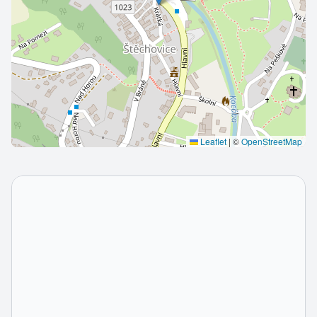
Leaflet
|
©
OpenStreetMap