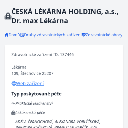
ČESKÁ LÉKÁRNA HOLDING, a.s.,
Dr. max Lékárna
Domů
Druhy zdravotnických zařízení
Zdravotnické obory
Zdravotnické zařízení ID: 137446
Lékárna
109, Štěchovice 25207
Web zařízení
Typ poskytované péče
Praktické lékárenství
Lékárenská péče
ADÉLA ČERNOCHOVÁ, ALEXANDRA VORLÍČKOVÁ,
BARBORA KUČEROVÁ, BRANISLAV BARČÍK, EVA