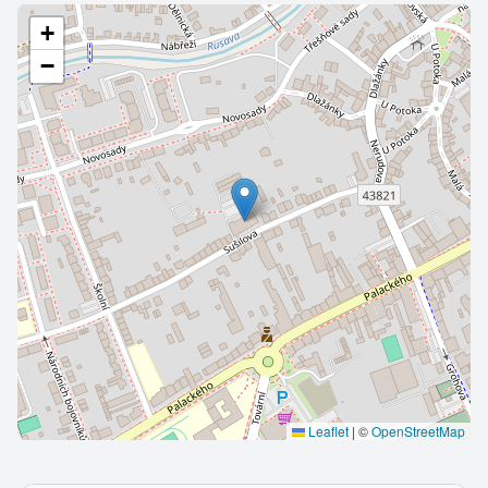
+
−
Leaflet
|
©
OpenStreetMap