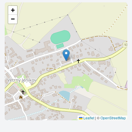
+
−
Leaflet
|
©
OpenStreetMap