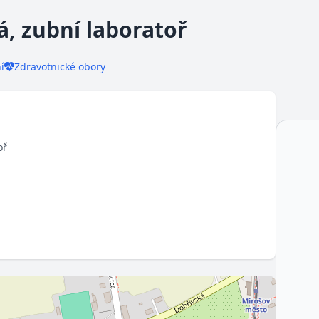
, zubní laboratoř
í
Zdravotnické obory
oř