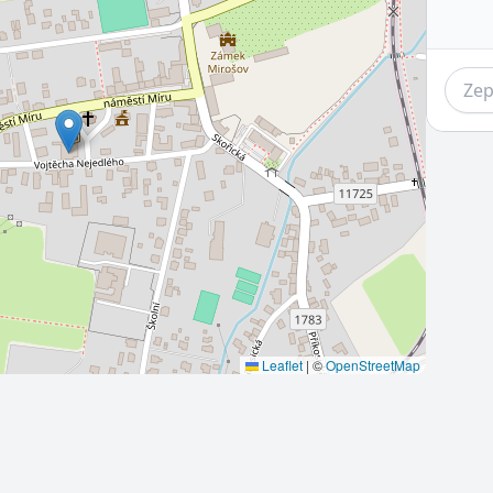
Leaflet
|
©
OpenStreetMap