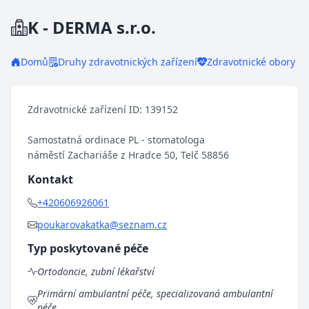
K - DERMA s.r.o.
Domů
Druhy zdravotnických zařízení
Zdravotnické obory
Zdravotnické zařízení ID: 139152
Samostatná ordinace PL - stomatologa
náměstí Zachariáše z Hradce 50, Telč 58856
Kontakt
+420606926061
poukarovakatka@seznam.cz
Typ poskytované péče
Ortodoncie, zubní lékařství
Primární ambulantní péče, specializovaná ambulantní
péče