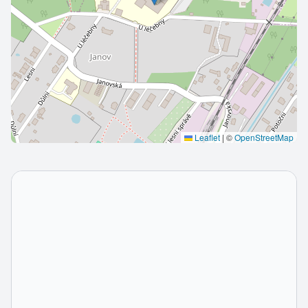
Leaflet
|
©
OpenStreetMap