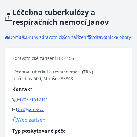
Léčebna tuberkulózy a
respiračních nemocí Janov
Domů
Druhy zdravotnických zařízení
Zdravotnické obory
Zdravotnické zařízení ID: 4156
Léčebna tuberkul.a respir.nemocí (TRN)
U léčebny 500, Mirošov 33843
Kontakt
+420371512111
ltrn@janov.cz
Web zařízení
Typ poskytované péče