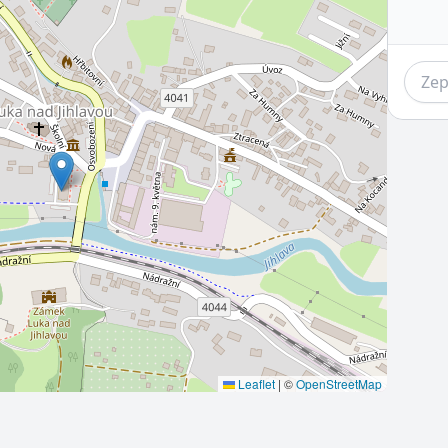
Leaflet
|
©
OpenStreetMap