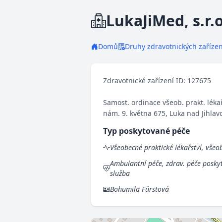
LukaJiMed, s.r.o
Domů
Druhy zdravotnických zařízen
Zdravotnické zařízení ID: 127675
Samost. ordinace všeob. prakt. léka
nám. 9. května 675, Luka nad Jihla
Typ poskytované péče
Všeobecné praktické lékařství, všeo
Ambulantní péče, zdrav. péče poskyt
služba
Bohumila Fürstová