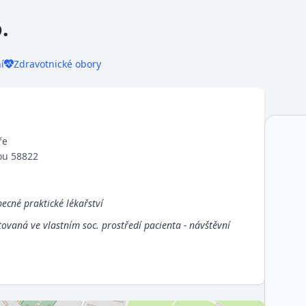
.
í
Zdravotnické obory
ře
vou 58822
becné praktické lékařství
ovaná ve vlastním soc. prostředí pacienta - návštěvní