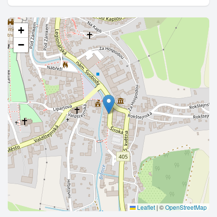
+
−
Leaflet
|
©
OpenStreetMap