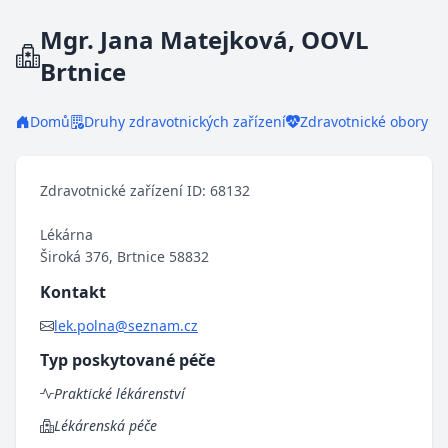
Mgr. Jana Matejková, OOVL
Brtnice
Domů
Druhy zdravotnických zařízení
Zdravotnické obory
Zdravotnické zařízení ID: 68132
Lékárna
Široká 376, Brtnice 58832
Kontakt
lek.polna@seznam.cz
Typ poskytované péče
Praktické lékárenství
Lékárenská péče