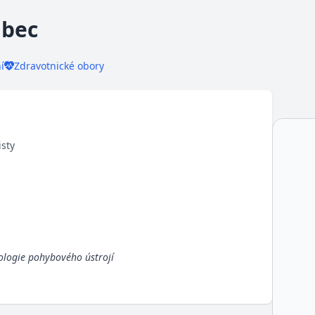
abec
í
Zdravotnické obory
isty
ologie pohybového ústrojí