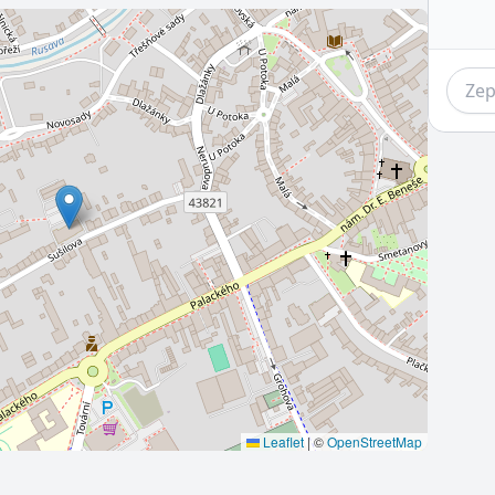
Leaflet
|
©
OpenStreetMap