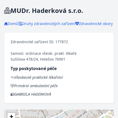
MUDr. Haderková s.r.o.
Domů
Druhy zdravotnických zařízení
Zdravotnické obory
Zdravotnické zařízení ID: 177872
Samost. ordinace všeob. prakt. lékaře
Sušilova 478/24, Holešov 76901
Typ poskytované péče
Všeobecné praktické lékařství
Primární ambulantní péče
GABRIELA HADERKOVÁ
+