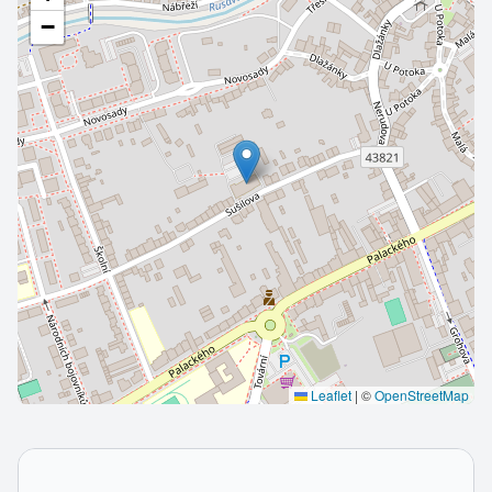
−
Leaflet
|
©
OpenStreetMap