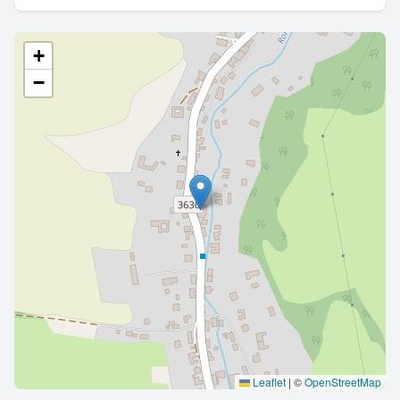
+
−
Leaflet
|
©
OpenStreetMap