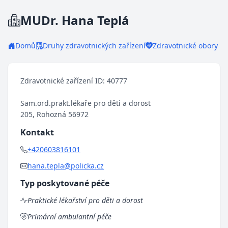
MUDr. Hana Teplá
Domů
Druhy zdravotnických zařízení
Zdravotnické obory
Zdravotnické zařízení ID: 40777
Sam.ord.prakt.lékaře pro děti a dorost
205, Rohozná 56972
Kontakt
+420603816101
hana.tepla@policka.cz
Typ poskytované péče
Praktické lékařství pro děti a dorost
Primární ambulantní péče