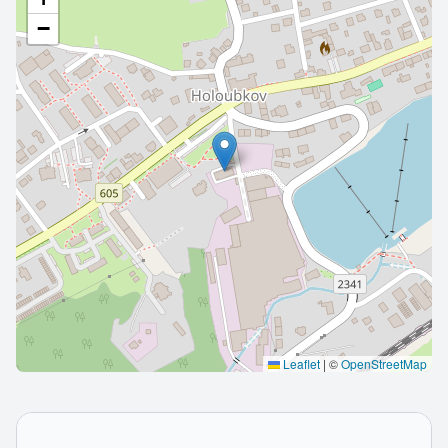
−
Leaflet
|
©
OpenStreetMap