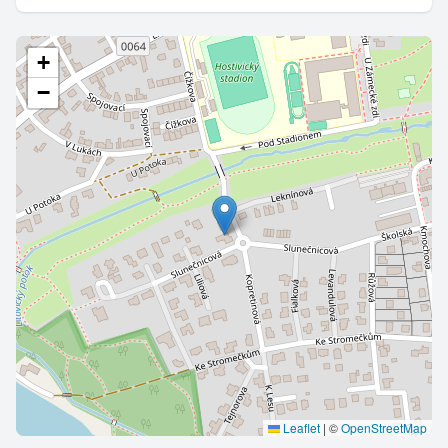
+
−
Leaflet
|
©
OpenStreetMap