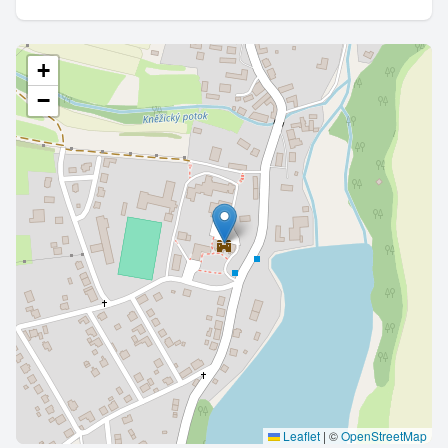
+
−
Leaflet
|
©
OpenStreetMap