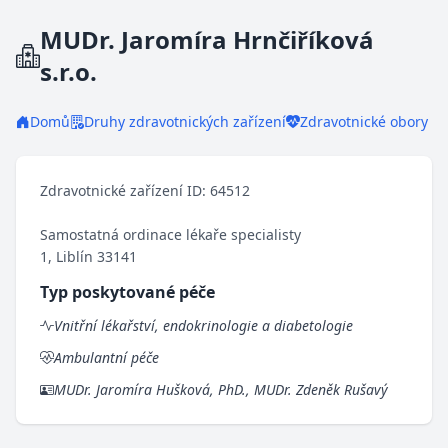
MUDr. Jaromíra Hrnčiříková
s.r.o.
Domů
Druhy zdravotnických zařízení
Zdravotnické obory
Zdravotnické zařízení ID: 64512
Samostatná ordinace lékaře specialisty
1, Liblín 33141
Typ poskytované péče
Vnitřní lékařství, endokrinologie a diabetologie
Ambulantní péče
MUDr. Jaromíra Hušková, PhD., MUDr. Zdeněk Rušavý