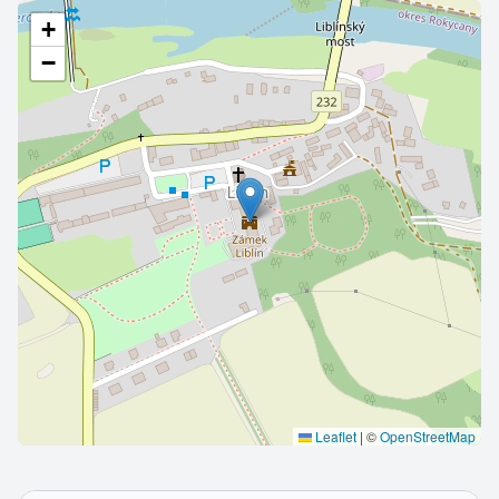
+
−
Leaflet
|
©
OpenStreetMap