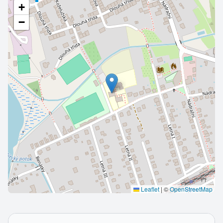
+
−
Leaflet
|
©
OpenStreetMap