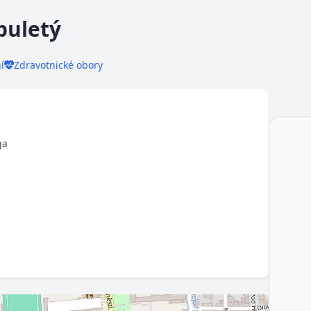
puletý
í
Zdravotnické obory
ga