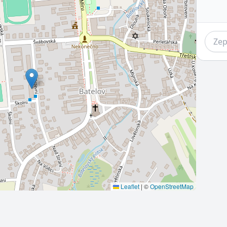
Leaflet
|
©
OpenStreetMap