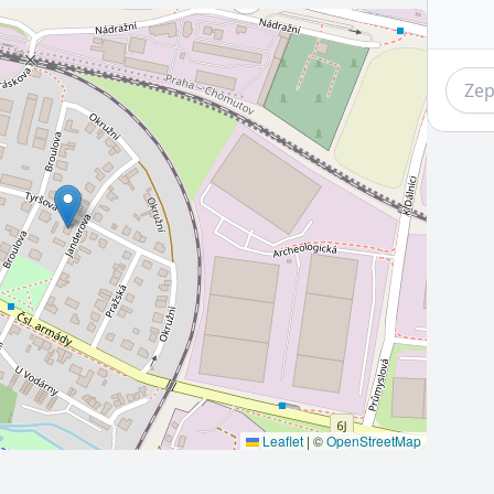
Leaflet
|
©
OpenStreetMap