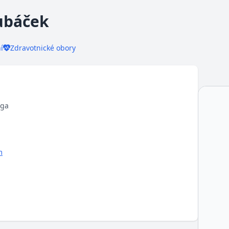
ubáček
í
Zdravotnické obory
oga
m