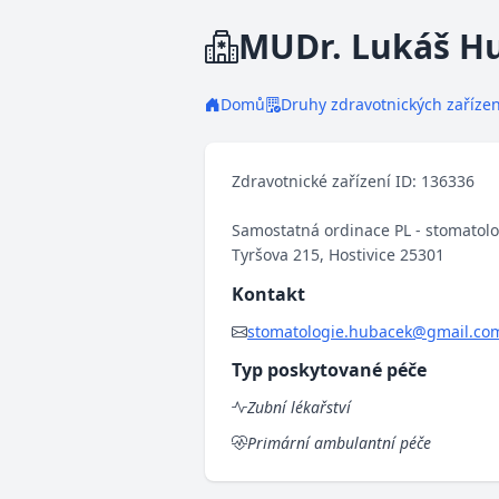
MUDr. Lukáš H
Domů
Druhy zdravotnických zařízen
Zdravotnické zařízení ID: 136336
Samostatná ordinace PL - stomatol
Tyršova 215, Hostivice 25301
Kontakt
stomatologie.hubacek@gmail.co
Typ poskytované péče
Zubní lékařství
Primární ambulantní péče