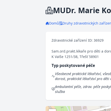
MUDr. Marie K
Domů
Druhy zdravotnických zařízen
Zdravotnické zařízení ID: 36929
Sam.ord.prakt.lékaře pro děti a dor
K Valše 1251/38, Třešť 58901
Typ poskytované péče
Všeobecné praktické lékařství, všeob
dorost, praktické lékařství pro děti
Ambulantní péče, zdrav. péče poskyt
služba