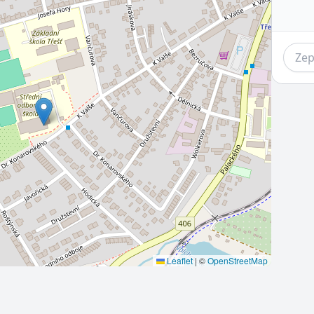
Leaflet
|
©
OpenStreetMap