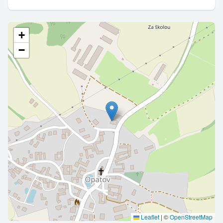
+
−
Leaflet
|
©
OpenStreetMap