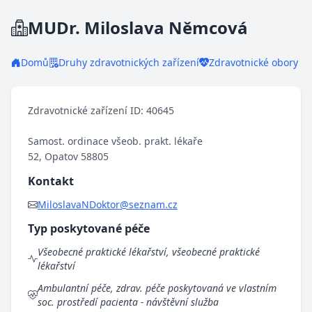
MUDr. Miloslava Němcová
Domů
Druhy zdravotnických zařízení
Zdravotnické obory
Zdravotnické zařízení ID: 40645
Samost. ordinace všeob. prakt. lékaře
52, Opatov 58805
Kontakt
MiloslavaNDoktor@seznam.cz
Typ poskytované péče
Všeobecné praktické lékařství, všeobecné praktické
lékařství
Ambulantní péče, zdrav. péče poskytovaná ve vlastním
soc. prostředí pacienta - návštěvní služba