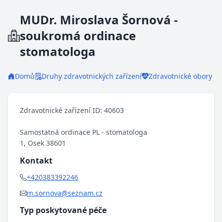
MUDr. Miroslava Šornová -
soukromá ordinace
stomatologa
Domů
Druhy zdravotnických zařízení
Zdravotnické obory
Zdravotnické zařízení ID: 40603
Samostatná ordinace PL - stomatologa
1, Osek 38601
Kontakt
+420383392246
m.sornova@seznam.cz
Typ poskytované péče