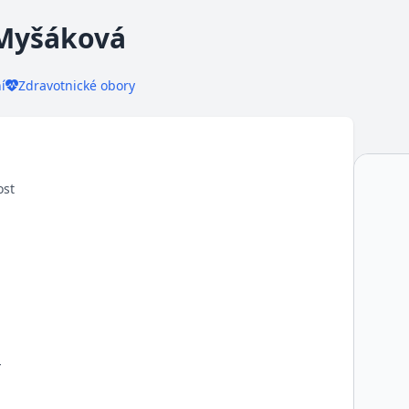
Myšáková
í
Zdravotnické obory
ost
t