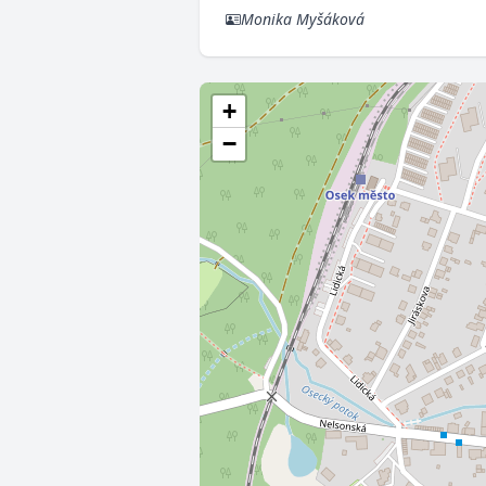
Monika Myšáková
+
−