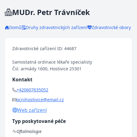
MUDr. Petr Trávníček
Domů
Druhy zdravotnických zařízení
Zdravotnické obory
Zdravotnické zařízení ID: 44687
Samostatná ordinace lékaře specialisty
Čsl. armády 1600, Hostivice 25301
Kontakt
+420607635052
ocnihostivice@email.cz
Web zařízení
Typ poskytované péče
Oftalmologie