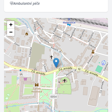
Ambulantní péče
+
−