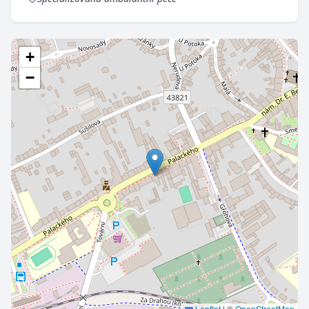
+
−
Leaflet
|
©
OpenStreetMap