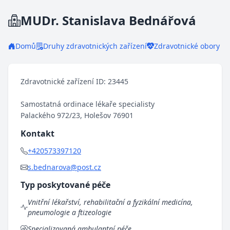
MUDr. Stanislava Bednářová
Domů
Druhy zdravotnických zařízení
Zdravotnické obory
Zdravotnické zařízení ID: 23445
Samostatná ordinace lékaře specialisty
Palackého 972/23, Holešov 76901
Kontakt
+420573397120
s.bednarova@post.cz
Typ poskytované péče
Vnitřní lékařství, rehabilitační a fyzikální medicína,
pneumologie a ftizeologie
Specializovaná ambulantní péče