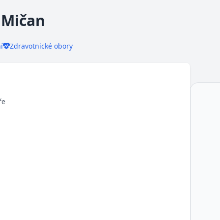
 Mičan
í
Zdravotnické obory
ře