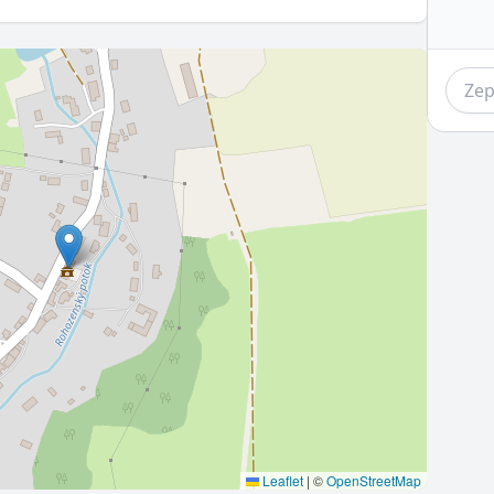
Leaflet
|
©
OpenStreetMap