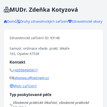
MUDr. Zdeňka Kotyzová
Domů
Druhy zdravotnických zařízení
Zdravotnické obory
Zdravotnické zařízení ID: 93148
Samost. ordinace všeob. prakt. lékaře
162, Opatov 67528
Kontakt
+420564565617
kotyzova.z@seznam.cz
Web zařízení
Typ poskytované péče
Všeobecné praktické lékařství, všeobecné praktické