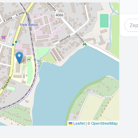
Leaflet
|
©
OpenStreetMap