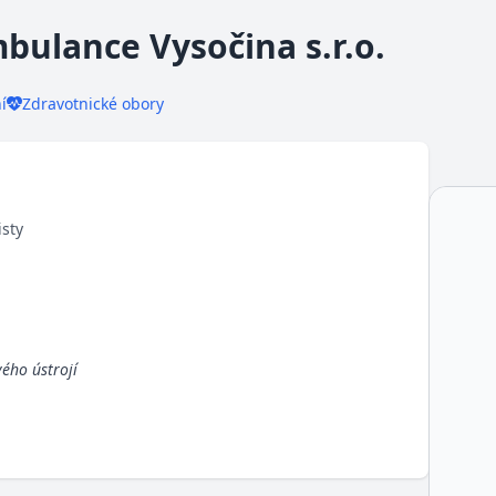
bulance Vysočina s.r.o.
í
Zdravotnické obory
isty
ého ústrojí