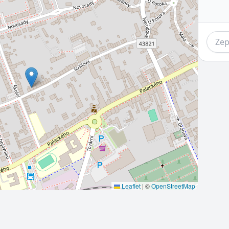
Leaflet
|
©
OpenStreetMap