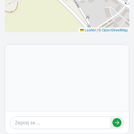
Leaflet
|
©
OpenStreetMap