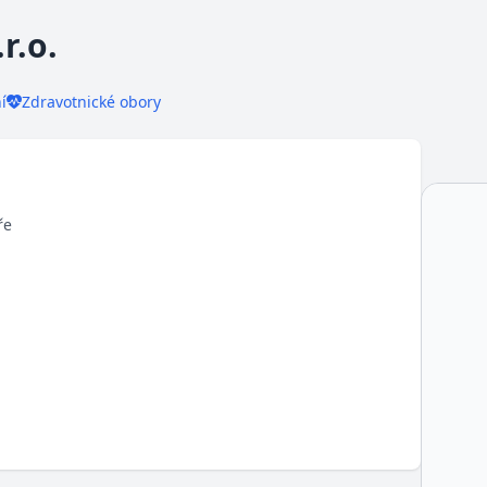
r.o.
í
Zdravotnické obory
ře