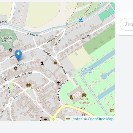
Leaflet
|
©
OpenStreetMap