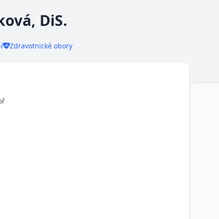
ová, DiS.
í
Zdravotnické obory
oř