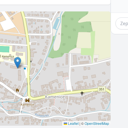
Leaflet
|
©
OpenStreetMap