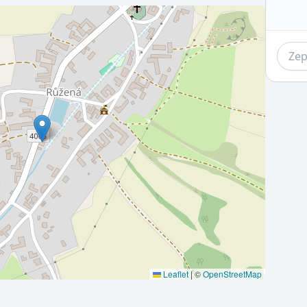
Leaflet
|
©
OpenStreetMap