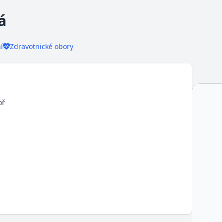
á
í
Zdravotnické obory
oř