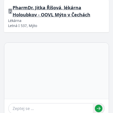
PharmDr. Jitka Říšová, lékárna
Holoubkov - OOVL Mýto v Čechách
Lékárna
Letná I 537, Mýto